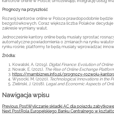
kantorów online w Polsce, umożliwiając integrację usług f
Prognozy na przyszłość
Rozwój kantorów online w Polsce prawdopodobnie będzie kon
bezgotówkowych. Coraz większa liczba Polaków decyduje się 
zakresie wymiany walut.
Jednocześnie kantory online będą musiały sprostać rosnący
automatyczne powiadomienia o zmianach na rynku walutow
rynku rośnie, platformy te będą musiały wprowadzać inno
Źródła:
Kowalski, A. (2019).
Digital Finance: Evolution of Onli
Nowak, E. (2021).
The Rise of Online Exchange Platform
https://mambiznes.info.pl/prognozy-rozwoju-kanto
Wysocki, M. (2020).
Technological Innovations in the 
Zieliński, J. (2018).
Legal and Economic Aspects of Onli
Nawigacja wpisu
Previous Post
Wyliczanie składki AC dla pojazdu zabytkow
Next Post
Rola Europejskiego Banku Centralnego w kształt