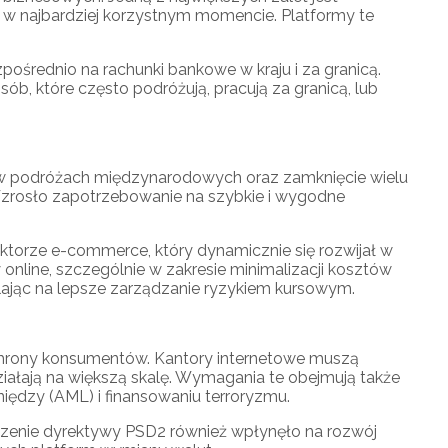
 w najbardziej korzystnym momencie. Platformy te
średnio na rachunki bankowe w kraju i za granicą.
ób, które często podróżują, pracują za granicą, lub
a w podróżach międzynarodowych oraz zamknięcie wielu
 Wzrosło zapotrzebowanie na szybkie i wygodne
ektorze e-commerce, który dynamicznie się rozwijał w
online, szczególnie w zakresie minimalizacji kosztów
lając na lepsze zarządzanie ryzykiem kursowym.
ochrony konsumentów. Kantory internetowe muszą
ziałają na większą skalę. Wymagania te obejmują także
iędzy (AML) i finansowaniu terroryzmu.
adzenie dyrektywy PSD2 również wpłynęło na rozwój