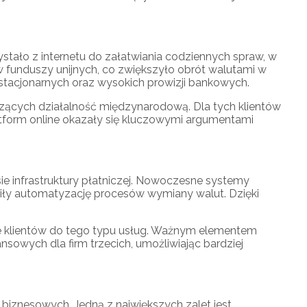
tało z internetu do załatwiania codziennych spraw, w
 funduszy unijnych, co zwiększyło obrót walutami w
 stacjonarnych oraz wysokich prowizji bankowych.
adzących działalność międzynarodową. Dla tych klientów
tform online okazały się kluczowymi argumentami
 infrastruktury płatniczej. Nowoczesne systemy
wiły automatyzację procesów wymiany walut. Dzięki
ie klientów do tego typu usług. Ważnym elementem
nsowych dla firm trzecich, umożliwiając bardziej
i biznesowych. Jedną z największych zalet jest