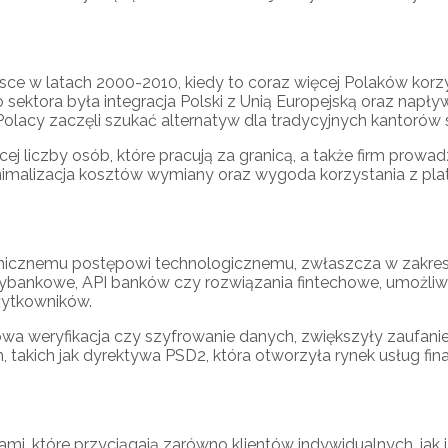
e w latach 2000-2010, kiedy to coraz więcej Polaków korzys
tora była integracja Polski z Unią Europejską oraz napływ
Polacy zaczęli szukać alternatyw dla tradycyjnych kantorów
ej liczby osób, które pracują za granicą, a także firm prow
imalizacja kosztów wymiany oraz wygoda korzystania z pla
micznemu postępowi technologicznemu, zwłaszcza w zakresie
ędzybankowe, API banków czy rozwiązania fintechowe, umożli
użytkowników.
owa weryfikacja czy szyfrowanie danych, zwiększyły zaufan
 takich jak dyrektywa PSD2, która otworzyła rynek usług fina
ami, które przyciągają zarówno klientów indywidualnych, jak 