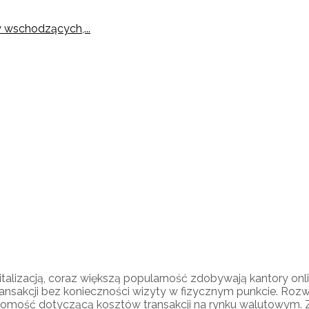
 wschodzących,...
 w Polsce
igitalizacją, coraz większą popularność zdobywają kantory on
ansakcji bez konieczności wizyty w fizycznym punkcie. Roz
omość dotyczącą kosztów transakcji na rynku walutowym. Z