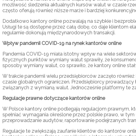
możliwość śledzenia aktualnych kursów walut w czasie rz
często oferują również niższe marże i bardziej konkurencyjne
Dodatkowo kantory online pozwalają na szybkie i bezprobl
Usługi te są dostępne przez całą dobę, co daje klientom el
regularnie dokonują międzynarodowych transakcji.
Wpływ pandemii COVID-19 na rynek kantorów online
Pandemia COVID-19 miała istotny wpływ na wiele sektorów
fizycznych punktów wymiany walut sprawiły, że konsumenci
sposoby wymiany walut, co sprawiło, że kantory online sta
W trakcie pandemii wielu przedsiębiorców zaczęło również 
czasie globalnych ograniczeń. Przedsiębiorcy prowadzący ha
związanych z wymianą walut. Jednocześnie platformy te za
Regulacje prawne dotyczące kantorów online
W Polsce kantory online podlegają regulacjom prawnym, kt
spełniać wymagania określone przez polskie prawo, w tym u
przeprowadzanie audytów, raportowanie podejrzanych transa
Regulacje te zwiększają zaufanie klientów do kantorów on