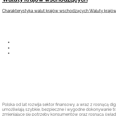
Charakterystyka walut krajów wschodzących Waluty krajów
Rozwój kantorów online
Home
Kantor Online
Rozwój kantorów online w Polsce
Polska od lat rozwija sektor finansowy, a wraz z rosnącą d
umożliwiają szybkie, bezpieczne i wygodne dokonywanie tr
zmieniające się potrzeby konsumentów oraz rosnącą świad