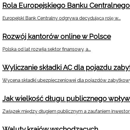
Rola Europejskiego Banku Centralnego
Europejski Bank Centralny odgrywa decydującą rolę w...
Rozwój kantorów online w Polsce
Polska od lat rozwija sektor finansowy, a...
Wyliczanie składki AC dla pojazdu zab
Wycena składki ubezpieczeniowej dla pojazdów zabytkow
Jak wielkość długu publicznego wpływ
Związek między długiem publicznym a zaufaniem inwestoró
Waluty krajów wschodzących