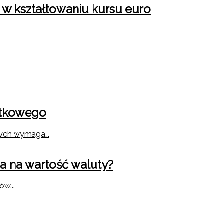
 w kształtowaniu kursu euro
ytkowego
ych wymaga...
a na wartość waluty?
w...