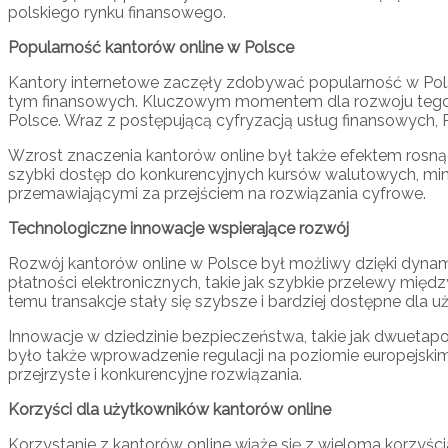
polskiego rynku finansowego.
Popularność kantorów online w Polsce
Kantory internetowe zaczęły zdobywać popularność w Polsc
tym finansowych. Kluczowym momentem dla rozwoju tego sek
Polsce. Wraz z postępującą cyfryzacją usług finansowych, 
Wzrost znaczenia kantorów online był także efektem rosnąc
szybki dostęp do konkurencyjnych kursów walutowych, min
przemawiającymi za przejściem na rozwiązania cyfrowe.
Technologiczne innowacje wspierające rozwój
Rozwój kantorów online w Polsce był możliwy dzięki dyna
płatności elektronicznych, takie jak szybkie przelewy mi
temu transakcje stały się szybsze i bardziej dostępne dla 
Innowacje w dziedzinie bezpieczeństwa, takie jak dwuetap
było także wprowadzenie regulacji na poziomie europejskim,
przejrzyste i konkurencyjne rozwiązania.
Korzyści dla użytkowników kantorów online
Korzystanie z kantorów online wiąże się z wieloma korzyści