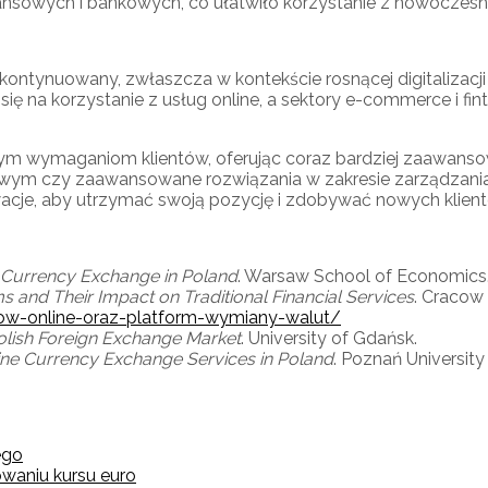
inansowych i bankowych, co ułatwiło korzystanie z nowoczes
tynuowany, zwłaszcza w kontekście rosnącej digitalizacji g
na korzystanie z usług online, a sektory e-commerce i finte
m wymaganiom klientów, oferując coraz bardziej zaawansowan
ym czy zaawansowane rozwiązania w zakresie zarządzania 
wacje, aby utrzymać swoją pozycję i zdobywać nowych klien
ne Currency Exchange in Poland
. Warsaw School of Economics
s and Their Impact on Traditional Financial Services
. Cracow
row-online-oraz-platform-wymiany-walut/
Polish Foreign Exchange Market
. University of Gdańsk.
ne Currency Exchange Services in Poland
. Poznań Universit
ego
owaniu kursu euro