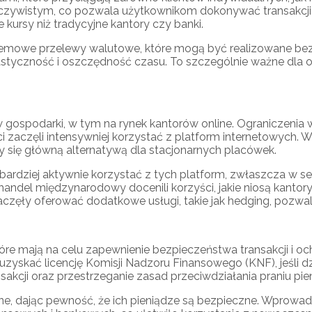
eczywistym, co pozwala użytkownikom dokonywać transakcji
 kursy niż tradycyjne kantory czy banki.
emowe przelewy walutowe, które mogą być realizowane bezpo
astyczność i oszczędność czasu. To szczególnie ważne dla os
 gospodarki, w tym na rynek kantorów online. Ograniczeni
 zaczęli intensywniej korzystać z platform internetowych.
ły się główną alternatywą dla stacjonarnych placówek.
bardziej aktywnie korzystać z tych platform, zwłaszcza w s
ndel międzynarodowy docenili korzyści, jakie niosą kantory 
częły oferować dodatkowe usługi, takie jak hedging, pozwa
óre mają na celu zapewnienie bezpieczeństwa transakcji i 
zyskać licencję Komisji Nadzoru Finansowego (KNF), jeśli d
kcji oraz przestrzeganie zasad przeciwdziałania praniu pien
line, dając pewność, że ich pieniądze są bezpieczne. Wprow