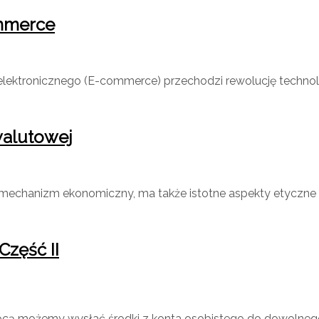
ommerce
ektronicznego (E-commerce) przechodzi rewolucję technolo
walutowej
echanizm ekonomiczny, ma także istotne aspekty etyczne i
Część II
ocą możemy wysłać środki z konta osobistego do dowolneg