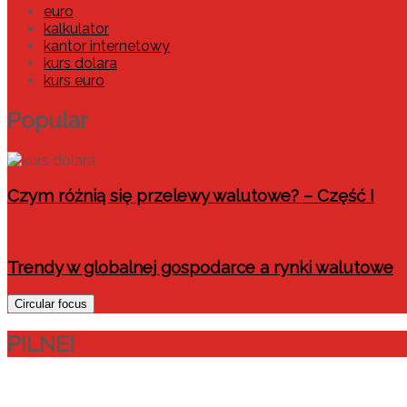
euro
kalkulator
kantor internetowy
kurs dolara
kurs euro
Popular
Czym różnią się przelewy walutowe? – Część I
Trendy w globalnej gospodarce a rynki walutowe
Circular focus
PILNE!