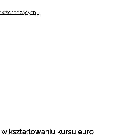
 wschodzących,...
any Walut
 w kształtowaniu kursu euro