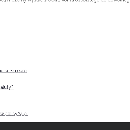
u kursu euro
aluty?
.polisy24.pl