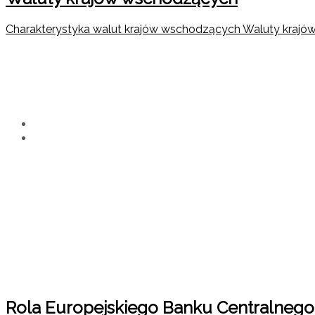
Charakterystyka walut krajów wschodzących Waluty krajów
Kategoria:
Kantor Wymi
Home
Kantor Wymiany Walut
Rola Europejskiego Banku Centralnego