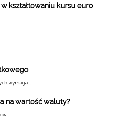
 w kształtowaniu kursu euro
ytkowego
ych wymaga...
a na wartość waluty?
w...