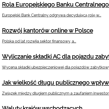
Rola Europejskiego Banku Centralnego
Europejski Bank Centralny odgrywa decydującą rolę w...
Rozwój kantorów online w Polsce
Polska od lat rozwija sektor finansowy, a...
Wyliczanie składki AC dla pojazdu zab
Wycena składki ubezpieczeniowej dla pojazdów zabytkow
Jak wielkość długu publicznego wpływ
Związek między długiem publicznym a zaufaniem inwestoró
Waluty krajów wschodzących