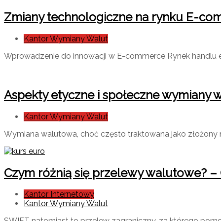
Zmiany technologiczne na rynku E-c
Kantor Wymiany Walut
Wprowadzenie do innowacji w E-commerce Rynek handlu el
Aspekty etyczne i społeczne wymiany 
Kantor Wymiany Walut
Wymiana walutowa, choć często traktowana jako złożony m
Czym różnią się przelewy walutowe? – 
Kantor Internetowy
Kantor Wymiany Walut
SWIFT natomiast to przelew zagraniczny, za którego pom