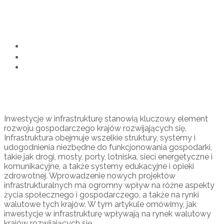
walutowe krajów
rozwijających się
Home
Kantor Internetowy
Wpływ inwestycji w infrastrukturę na rynki walutowe
krajów rozwijających się
Inwestycje w infrastrukturę stanowią kluczowy element
rozwoju gospodarczego krajów rozwijających się.
Infrastruktura obejmuje wszelkie struktury, systemy i
udogodnienia niezbędne do funkcjonowania gospodarki,
takie jak drogi, mosty, porty, lotniska, sieci energetyczne i
komunikacyjne, a także systemy edukacyjne i opieki
zdrowotnej. Wprowadzenie nowych projektów
infrastrukturalnych ma ogromny wpływ na różne aspekty
życia społecznego i gospodarczego, a także na rynki
walutowe tych krajów. W tym artykule omówimy, jak
inwestycje w infrastrukturę wpływają na rynek walutowy
krajów rozwijających się.