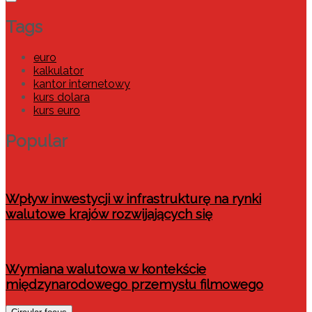
Tags
euro
kalkulator
kantor internetowy
kurs dolara
kurs euro
Popular
Wpływ inwestycji w infrastrukturę na rynki
walutowe krajów rozwijających się
Wymiana walutowa w kontekście
międzynarodowego przemysłu filmowego