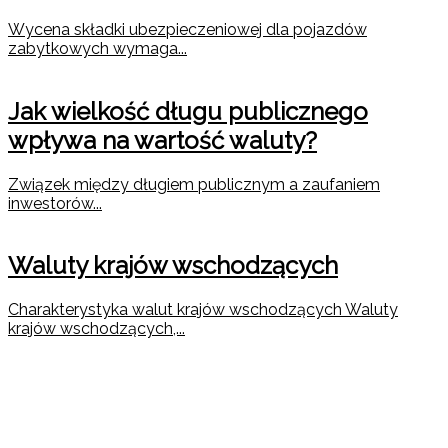
Wycena składki ubezpieczeniowej dla pojazdów
zabytkowych wymaga...
Jak wielkość długu publicznego
wpływa na wartość waluty?
Związek między długiem publicznym a zaufaniem
inwestorów...
Waluty krajów wschodzących
Charakterystyka walut krajów wschodzących Waluty
krajów wschodzących,...
Wpływ inwestycji w
infrastrukturę na rynki